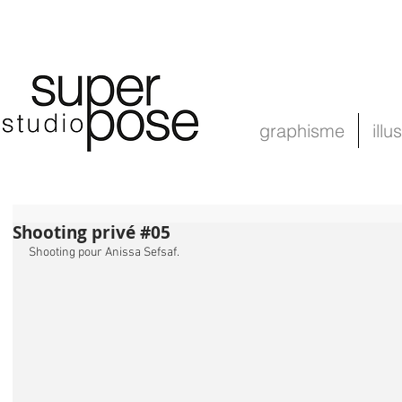
graphisme
illu
Shooting privé #05
Shooting pour Anissa Sefsaf.