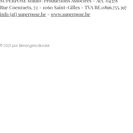
SUPERPOSE studio\ Productions Associées – Act. 04378
Rue Coenraets, 72 - 1060 Saint-Gilles - TVA BE.0896.755.397
info (at) superpose.be
-
www.superpose.be
© 2021 par Bérengère Bordet.