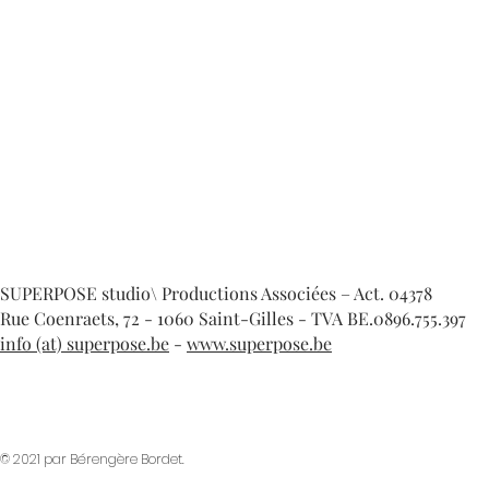
SUPERPOSE studio\ Productions Associées – Act. 04378
Rue Coenraets, 72 - 1060 Saint-Gilles - TVA BE.0896.755.397
info (at) superpose.be
-
www.superpose.be
© 2021 par Bérengère Bordet.